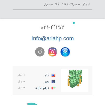
نمایش محصولات
1
تا
12
از
21
محصول
021-41152
Info@ariahp.com
دلار
۰۰ریال
یورو
۰۰ریال
درهم امارات
۰۰ریال