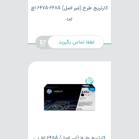
کارتریج طرح (غیر اصل) 647A-648A اچ
پی
لطفا تماس بگیرید.
کارتریج طرح (غیر اصل) 645A اچ پی