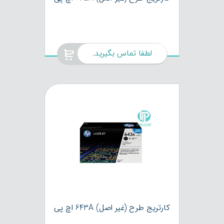
لطفا تماس بگیرید.
کارتریج طرح (غیر اصل) 643A اچ پی