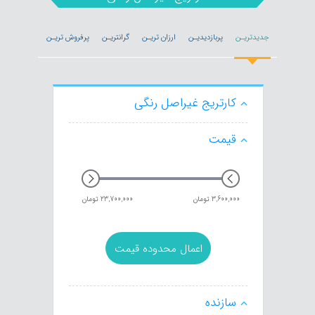
جدیدتریـن
پربازدیدیـن
ارزان تریـن
گرانتریـن
پرفروش تریـن
کارتریج غیراصل رنگی
قیمت
3,600,000
تومان
23,700,000
تومان
اعمال محدوده قیمت
سازنده