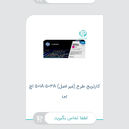
کارتریج طرح (غیر اصل) 501A-503A اچ
پی
لطفا تماس بگیرید.