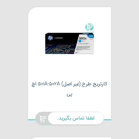
کارتریج طرح (غیر اصل) 501A-502A اچ
پی
لطفا تماس بگیرید.