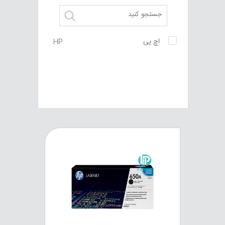
اچ پی
HP