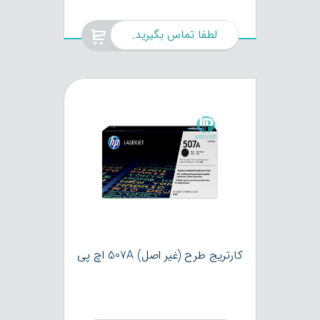
لطفا تماس بگیرید.
کارتریج طرح (غیر اصل) 507A اچ پی