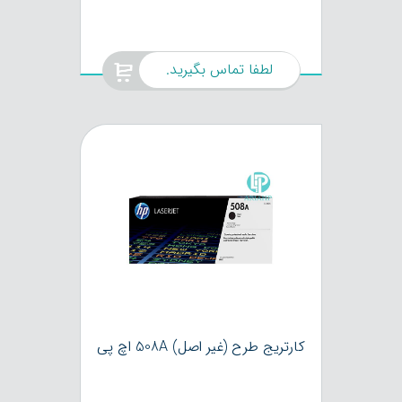
لطفا تماس بگیرید.
کارتریج طرح (غیر اصل) 508A اچ پی