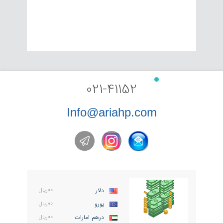
021-41152
Info@ariahp.com
دلار
۰۰ریال
یورو
۰۰ریال
درهم امارات
۰۰ریال